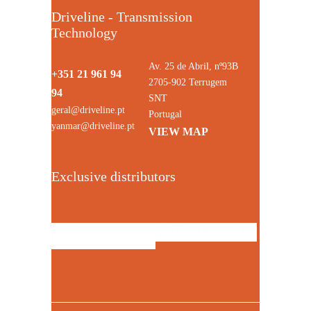
Driveline - Transmission
Technology
Av. 25 de Abril, nº93B
+351 21 961 94
2705-902 Terrugem
94
SNT
geral@driveline.pt
Portugal
yanmar@driveline.pt
VIEW MAP
Exclusive distributors