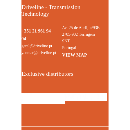
Driveline - Transmission
Technology
Av. 25 de Abril, nº93B
+351 21 961 94
2705-902 Terrugem
94
SNT
geral@driveline.pt
Portugal
yanmar@driveline.pt
VIEW MAP
Exclusive distributors