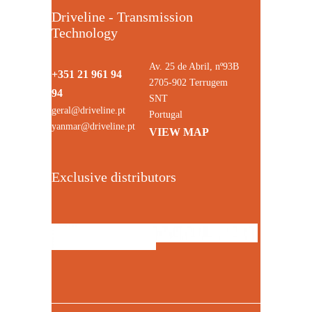
Driveline - Transmission
Technology
Av. 25 de Abril, nº93B
+351 21 961 94
2705-902 Terrugem
94
SNT
geral@driveline.pt
Portugal
yanmar@driveline.pt
VIEW MAP
Exclusive distributors