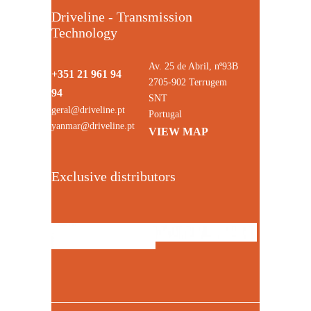
Driveline - Transmission
Technology
Av. 25 de Abril, nº93B
+351 21 961 94
2705-902 Terrugem
94
SNT
geral@driveline.pt
Portugal
yanmar@driveline.pt
VIEW MAP
Exclusive distributors