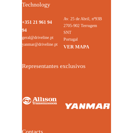
Technology
Av. 25 de Abril, nº93B
+351 21 961 94
2705-902 Terrugem
94
SNT
geral@driveline.pt
Portugal
yanmar@driveline.pt
VER MAPA
Representantes exclusivos
Contacts