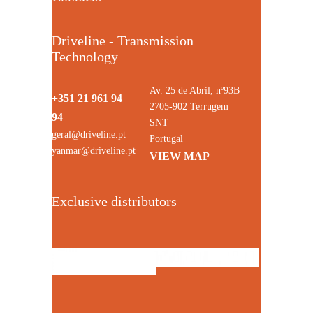
Driveline - Transmission
Technology
Av. 25 de Abril, nº93B
+351 21 961 94
2705-902 Terrugem
94
SNT
geral@driveline.pt
Portugal
yanmar@driveline.pt
VIEW MAP
Exclusive distributors