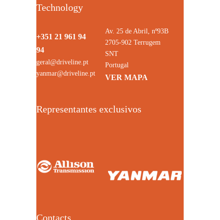
Technology
Av. 25 de Abril, nº93B
+351 21 961 94
2705-902 Terrugem
94
SNT
geral@driveline.pt
Portugal
yanmar@driveline.pt
VER MAPA
Representantes exclusivos
Contacts