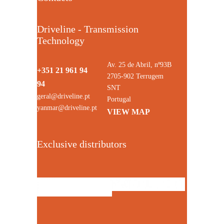
Driveline - Transmission
Technology
Av. 25 de Abril, nº93B
+351 21 961 94
2705-902 Terrugem
94
SNT
geral@driveline.pt
Portugal
yanmar@driveline.pt
VIEW MAP
Exclusive distributors