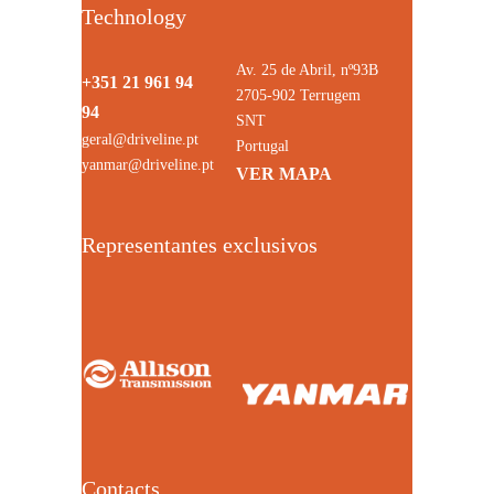
Technology
Av. 25 de Abril, nº93B
+351 21 961 94
2705-902 Terrugem
94
SNT
geral@driveline.pt
Portugal
yanmar@driveline.pt
VER MAPA
Representantes exclusivos
Contacts