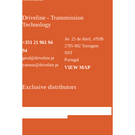
Driveline - Transmission
Technology
Av. 25 de Abril, nº93B
+351 21 961 94
2705-902 Terrugem
94
SNT
geral@driveline.pt
Portugal
yanmar@driveline.pt
VIEW MAP
Exclusive distributors