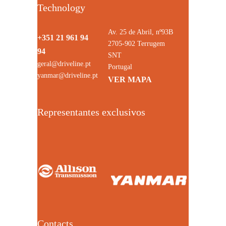
Technology
Av. 25 de Abril, nº93B
+351 21 961 94
2705-902 Terrugem
94
SNT
geral@driveline.pt
Portugal
yanmar@driveline.pt
VER MAPA
Representantes exclusivos
Contacts