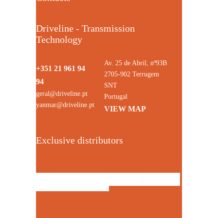
Driveline - Transmission
Technology
Av. 25 de Abril, nº93B
+351 21 961 94
2705-902 Terrugem
94
SNT
geral@driveline.pt
Portugal
yanmar@driveline.pt
VIEW MAP
Exclusive distributors