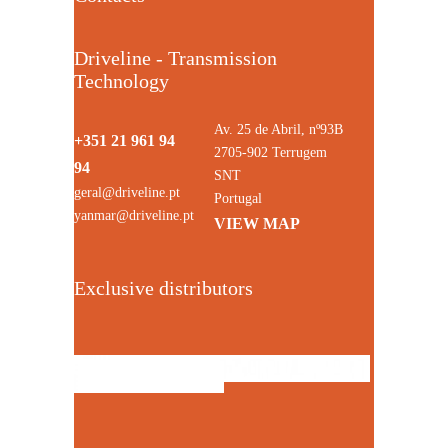
Driveline - Transmission
Technology
Av. 25 de Abril, nº93B
+351 21 961 94
2705-902 Terrugem
94
SNT
geral@driveline.pt
Portugal
yanmar@driveline.pt
VIEW MAP
Exclusive distributors