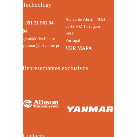
Technology
Av. 25 de Abril, nº93B
+351 21 961 94
2705-902 Terrugem
94
SNT
geral@driveline.pt
Portugal
yanmar@driveline.pt
VER MAPA
Representantes exclusivos
Contacts