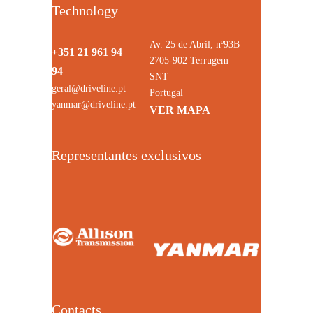
Technology
Av. 25 de Abril, nº93B
+351 21 961 94
2705-902 Terrugem
94
SNT
geral@driveline.pt
Portugal
yanmar@driveline.pt
VER MAPA
Representantes exclusivos
Contacts