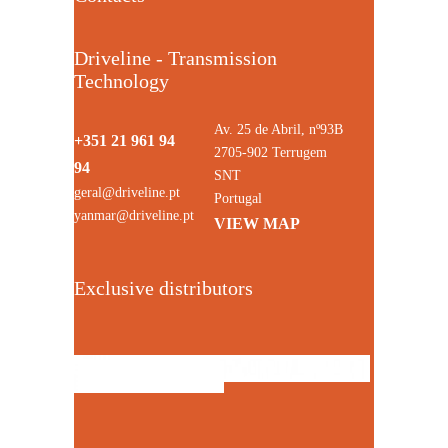
Driveline - Transmission
Technology
Av. 25 de Abril, nº93B
+351 21 961 94
2705-902 Terrugem
94
SNT
geral@driveline.pt
Portugal
yanmar@driveline.pt
VIEW MAP
Exclusive distributors