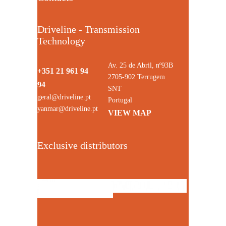
Driveline - Transmission
Technology
Av. 25 de Abril, nº93B
+351 21 961 94
2705-902 Terrugem
94
SNT
geral@driveline.pt
Portugal
yanmar@driveline.pt
VIEW MAP
Exclusive distributors