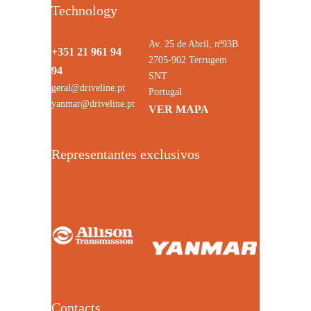
Technology
Av. 25 de Abril, nº93B
+351 21 961 94
2705-902 Terrugem
94
SNT
geral@driveline.pt
Portugal
yanmar@driveline.pt
VER MAPA
Representantes exclusivos
Contacts