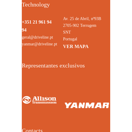
Technology
Av. 25 de Abril, nº93B
+351 21 961 94
2705-902 Terrugem
94
SNT
geral@driveline.pt
Portugal
yanmar@driveline.pt
VER MAPA
Representantes exclusivos
Contacts