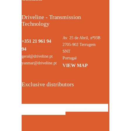
Driveline - Transmission
Technology
Av. 25 de Abril, nº93B
+351 21 961 94
2705-902 Terrugem
94
SNT
geral@driveline.pt
Portugal
yanmar@driveline.pt
VIEW MAP
Exclusive distributors