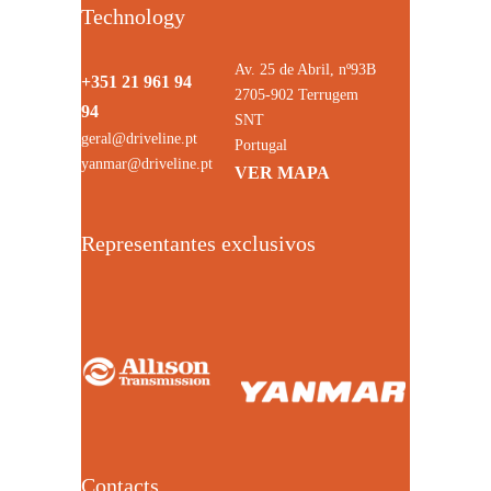
Technology
Av. 25 de Abril, nº93B
+351 21 961 94
2705-902 Terrugem
94
SNT
geral@driveline.pt
Portugal
yanmar@driveline.pt
VER MAPA
Representantes exclusivos
Contacts