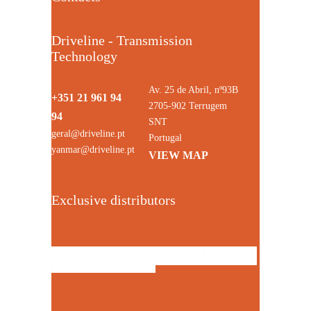
Driveline - Transmission
Technology
Av. 25 de Abril, nº93B
+351 21 961 94
2705-902 Terrugem
94
SNT
geral@driveline.pt
Portugal
yanmar@driveline.pt
VIEW MAP
Exclusive distributors