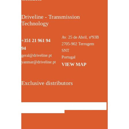
Driveline - Transmission
Technology
Av. 25 de Abril, nº93B
+351 21 961 94
2705-902 Terrugem
94
SNT
geral@driveline.pt
Portugal
yanmar@driveline.pt
VIEW MAP
Exclusive distributors