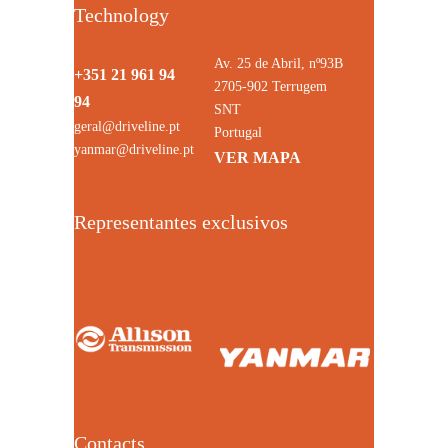
Technology
Av. 25 de Abril, nº93B
+351 21 961 94
2705-902 Terrugem
94
SNT
geral@driveline.pt
Portugal
yanmar@driveline.pt
VER MAPA
Representantes exclusivos
Contacts