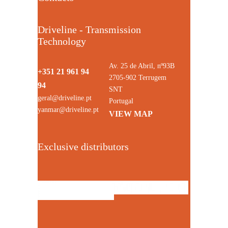
Driveline - Transmission
Technology
Av. 25 de Abril, nº93B
+351 21 961 94
2705-902 Terrugem
94
SNT
geral@driveline.pt
Portugal
yanmar@driveline.pt
VIEW MAP
Exclusive distributors