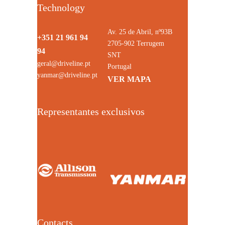
Technology
Av. 25 de Abril, nº93B
+351 21 961 94
2705-902 Terrugem
94
SNT
geral@driveline.pt
Portugal
yanmar@driveline.pt
VER MAPA
Representantes exclusivos
Contacts