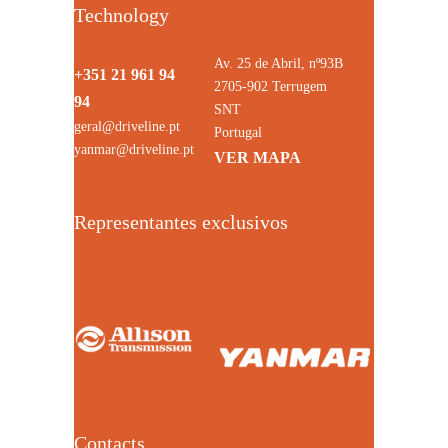
Technology
Av. 25 de Abril, nº93B
+351 21 961 94
2705-902 Terrugem
94
SNT
geral@driveline.pt
Portugal
yanmar@driveline.pt
VER MAPA
Representantes exclusivos
Contacts