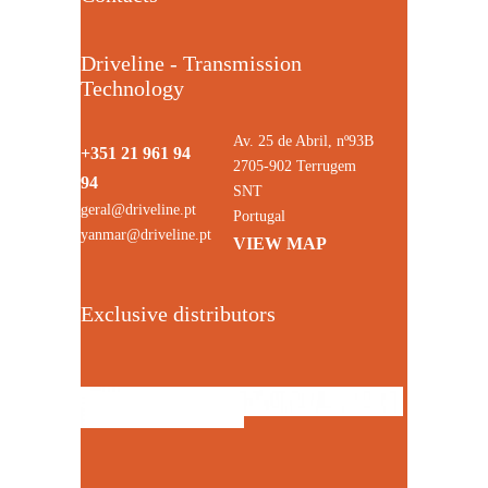
Driveline - Transmission
Technology
Av. 25 de Abril, nº93B
+351 21 961 94
2705-902 Terrugem
94
SNT
geral@driveline.pt
Portugal
yanmar@driveline.pt
VIEW MAP
Exclusive distributors