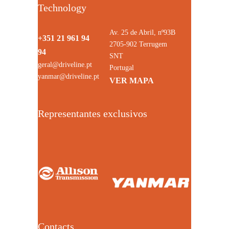
Technology
Av. 25 de Abril, nº93B
+351 21 961 94
2705-902 Terrugem
94
SNT
geral@driveline.pt
Portugal
yanmar@driveline.pt
VER MAPA
Representantes exclusivos
Contacts