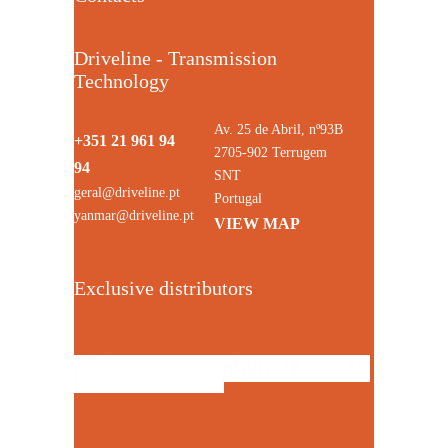
Driveline - Transmission
Technology
Av. 25 de Abril, nº93B
+351 21 961 94
2705-902 Terrugem
94
SNT
geral@driveline.pt
Portugal
yanmar@driveline.pt
VIEW MAP
Exclusive distributors