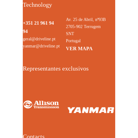
Technology
Av. 25 de Abril, nº93B
+351 21 961 94
2705-902 Terrugem
94
SNT
geral@driveline.pt
Portugal
yanmar@driveline.pt
VER MAPA
Representantes exclusivos
Contacts