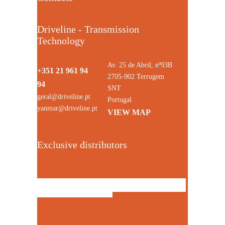
Driveline - Transmission
Technology
Av. 25 de Abril, nº93B
+351 21 961 94
2705-902 Terrugem
94
SNT
geral@driveline.pt
Portugal
yanmar@driveline.pt
VIEW MAP
Exclusive distributors