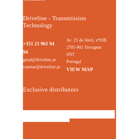
Driveline - Transmission
Technology
Av. 25 de Abril, nº93B
+351 21 961 94
2705-902 Terrugem
94
SNT
geral@driveline.pt
Portugal
yanmar@driveline.pt
VIEW MAP
Exclusive distributors