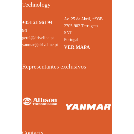
Technology
Av. 25 de Abril, nº93B
+351 21 961 94
2705-902 Terrugem
94
SNT
geral@driveline.pt
Portugal
yanmar@driveline.pt
VER MAPA
Representantes exclusivos
Contacts