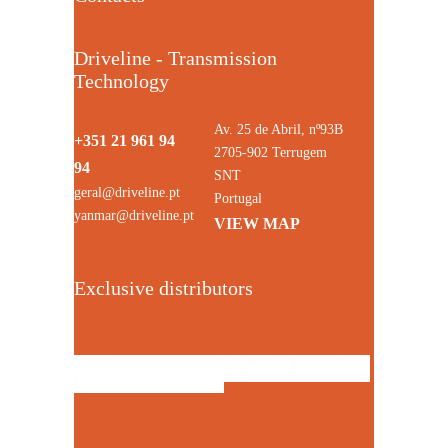
Driveline - Transmission
Technology
Av. 25 de Abril, nº93B
+351 21 961 94
2705-902 Terrugem
94
SNT
geral@driveline.pt
Portugal
yanmar@driveline.pt
VIEW MAP
Exclusive distributors