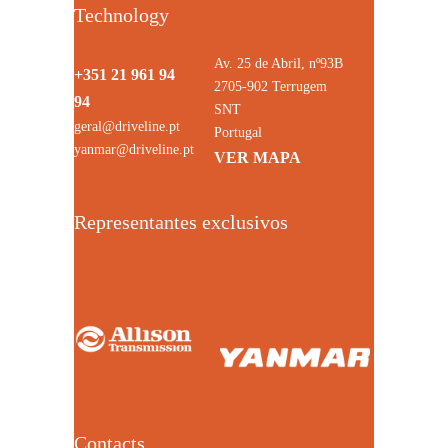
Technology
Av. 25 de Abril, nº93B
+351 21 961 94
2705-902 Terrugem
94
SNT
geral@driveline.pt
Portugal
yanmar@driveline.pt
VER MAPA
Representantes exclusivos
Contacts