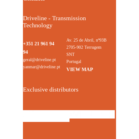
Driveline - Transmission
Technology
Av. 25 de Abril, nº93B
+351 21 961 94
2705-902 Terrugem
94
SNT
geral@driveline.pt
Portugal
yanmar@driveline.pt
VIEW MAP
Exclusive distributors