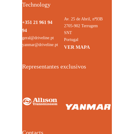
Technology
Av. 25 de Abril, nº93B
+351 21 961 94
2705-902 Terrugem
94
SNT
geral@driveline.pt
Portugal
yanmar@driveline.pt
VER MAPA
Representantes exclusivos
Contacts