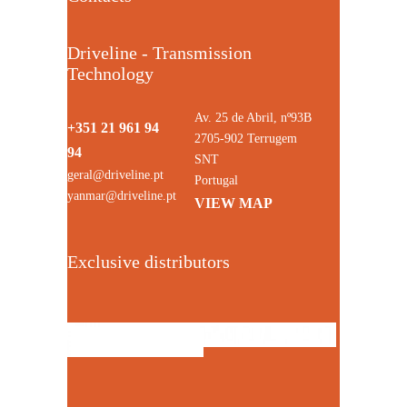
Driveline - Transmission
Technology
Av. 25 de Abril, nº93B
+351 21 961 94
2705-902 Terrugem
94
SNT
geral@driveline.pt
Portugal
yanmar@driveline.pt
VIEW MAP
Exclusive distributors