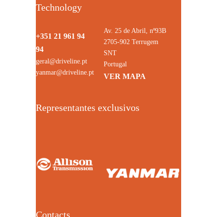
Technology
Av. 25 de Abril, nº93B
+351 21 961 94
2705-902 Terrugem
94
SNT
geral@driveline.pt
Portugal
yanmar@driveline.pt
VER MAPA
Representantes exclusivos
Contacts