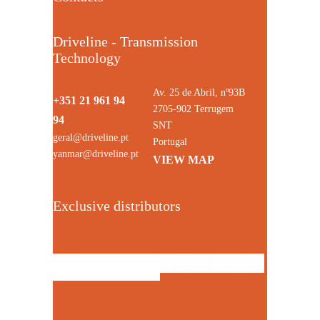
Driveline - Transmission
Technology
Av. 25 de Abril, nº93B
+351 21 961 94
2705-902 Terrugem
94
SNT
geral@driveline.pt
Portugal
yanmar@driveline.pt
VIEW MAP
Exclusive distributors