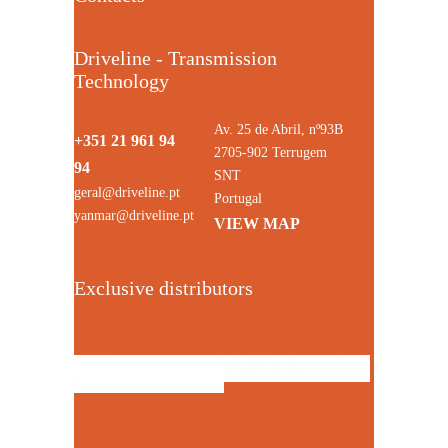
Driveline - Transmission
Technology
Av. 25 de Abril, nº93B
+351 21 961 94
2705-902 Terrugem
94
SNT
geral@driveline.pt
Portugal
yanmar@driveline.pt
VIEW MAP
Exclusive distributors