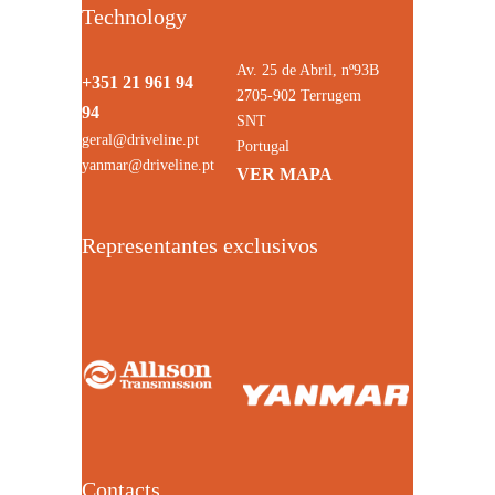
Technology
Av. 25 de Abril, nº93B
+351 21 961 94
2705-902 Terrugem
94
SNT
geral@driveline.pt
Portugal
yanmar@driveline.pt
VER MAPA
Representantes exclusivos
Contacts