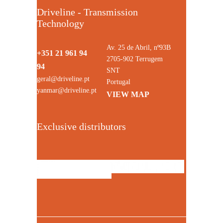
Driveline - Transmission
Technology
Av. 25 de Abril, nº93B
+351 21 961 94
2705-902 Terrugem
94
SNT
geral@driveline.pt
Portugal
yanmar@driveline.pt
VIEW MAP
Exclusive distributors