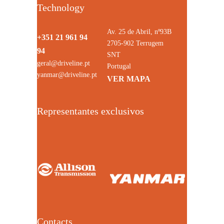
Technology
Av. 25 de Abril, nº93B
+351 21 961 94
2705-902 Terrugem
94
SNT
geral@driveline.pt
Portugal
yanmar@driveline.pt
VER MAPA
Representantes exclusivos
Contacts