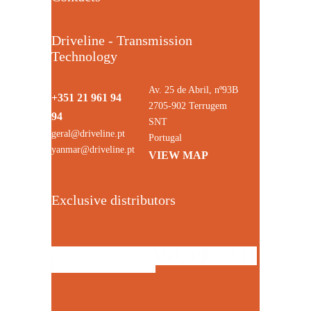
Driveline - Transmission
Technology
Av. 25 de Abril, nº93B
+351 21 961 94
2705-902 Terrugem
94
SNT
geral@driveline.pt
Portugal
yanmar@driveline.pt
VIEW MAP
Exclusive distributors