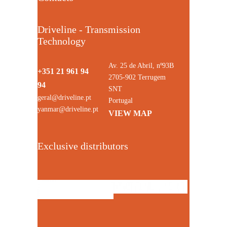
Driveline - Transmission
Technology
Av. 25 de Abril, nº93B
+351 21 961 94
2705-902 Terrugem
94
SNT
geral@driveline.pt
Portugal
yanmar@driveline.pt
VIEW MAP
Exclusive distributors