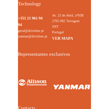
Technology
Av. 25 de Abril, nº93B
+351 21 961 94
2705-902 Terrugem
94
SNT
geral@driveline.pt
Portugal
yanmar@driveline.pt
VER MAPA
Representantes exclusivos
Contacts