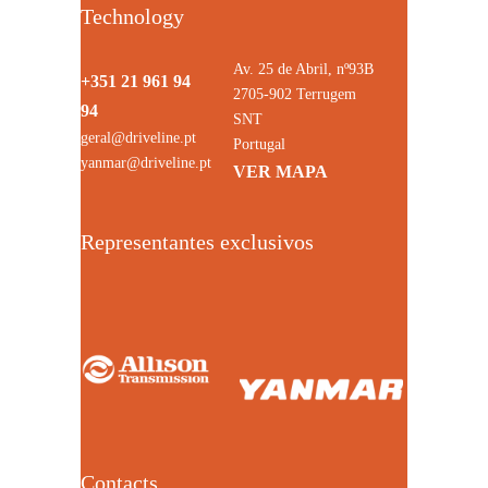
Technology
Av. 25 de Abril, nº93B
+351 21 961 94
2705-902 Terrugem
94
SNT
geral@driveline.pt
Portugal
yanmar@driveline.pt
VER MAPA
Representantes exclusivos
Contacts