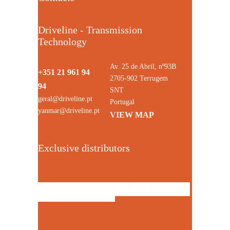
Driveline - Transmission
Technology
Av. 25 de Abril, nº93B
+351 21 961 94
2705-902 Terrugem
94
SNT
geral@driveline.pt
Portugal
yanmar@driveline.pt
VIEW MAP
Exclusive distributors