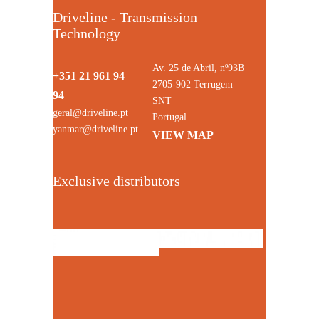
Driveline - Transmission
Technology
Av. 25 de Abril, nº93B
+351 21 961 94
2705-902 Terrugem
94
SNT
geral@driveline.pt
Portugal
yanmar@driveline.pt
VIEW MAP
Exclusive distributors