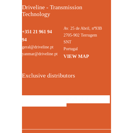
Driveline - Transmission
Technology
Av. 25 de Abril, nº93B
+351 21 961 94
2705-902 Terrugem
94
SNT
geral@driveline.pt
Portugal
yanmar@driveline.pt
VIEW MAP
Exclusive distributors