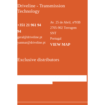
Driveline - Transmission
Technology
Av. 25 de Abril, nº93B
+351 21 961 94
2705-902 Terrugem
94
SNT
geral@driveline.pt
Portugal
yanmar@driveline.pt
VIEW MAP
Exclusive distributors