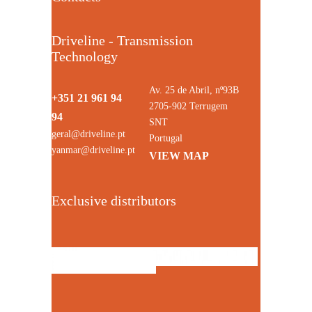
Driveline - Transmission
Technology
Av. 25 de Abril, nº93B
+351 21 961 94
2705-902 Terrugem
94
SNT
geral@driveline.pt
Portugal
yanmar@driveline.pt
VIEW MAP
Exclusive distributors