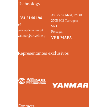
Technology
Av. 25 de Abril, nº93B
+351 21 961 94
2705-902 Terrugem
94
SNT
geral@driveline.pt
Portugal
yanmar@driveline.pt
VER MAPA
Representantes exclusivos
Contacts