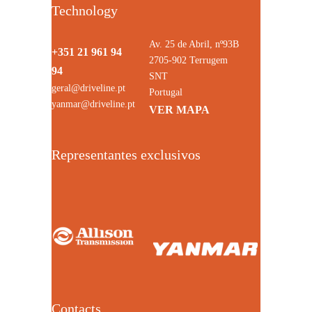
Technology
Av. 25 de Abril, nº93B
+351 21 961 94
2705-902 Terrugem
94
SNT
geral@driveline.pt
Portugal
yanmar@driveline.pt
VER MAPA
Representantes exclusivos
Contacts