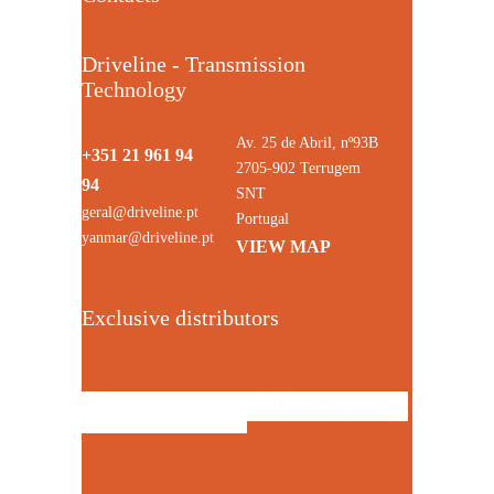
Driveline - Transmission
Technology
Av. 25 de Abril, nº93B
+351 21 961 94
2705-902 Terrugem
94
SNT
geral@driveline.pt
Portugal
yanmar@driveline.pt
VIEW MAP
Exclusive distributors