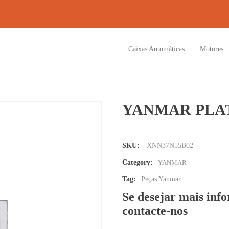
Caixas Automáticas
Motores
YANMAR PLAT
SKU:
XNN37N55B02
Category:
YANMAR
Tag:
Peças Yanmar
Se desejar mais inf
contacte-nos