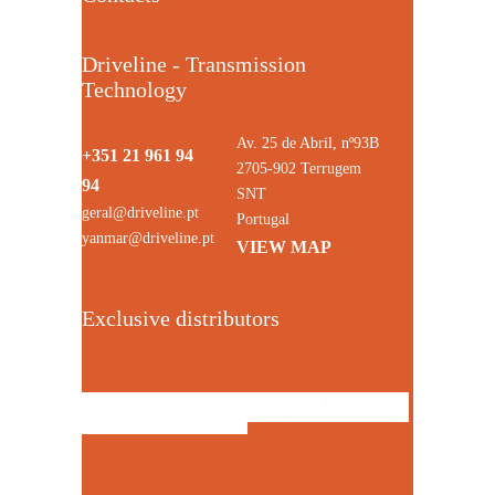
Driveline - Transmission
Technology
Av. 25 de Abril, nº93B
+351 21 961 94
2705-902 Terrugem
94
SNT
geral@driveline.pt
Portugal
yanmar@driveline.pt
VIEW MAP
Exclusive distributors