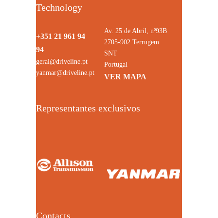
Technology
Av. 25 de Abril, nº93B
+351 21 961 94
2705-902 Terrugem
94
SNT
geral@driveline.pt
Portugal
yanmar@driveline.pt
VER MAPA
Representantes exclusivos
Contacts