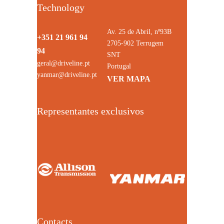
Technology
Av. 25 de Abril, nº93B
+351 21 961 94
2705-902 Terrugem
94
SNT
geral@driveline.pt
Portugal
yanmar@driveline.pt
VER MAPA
Representantes exclusivos
Contacts