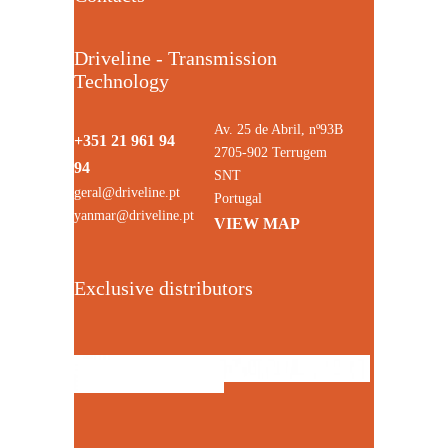
Driveline - Transmission
Technology
Av. 25 de Abril, nº93B
+351 21 961 94
2705-902 Terrugem
94
SNT
geral@driveline.pt
Portugal
yanmar@driveline.pt
VIEW MAP
Exclusive distributors