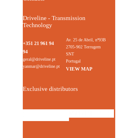
Driveline - Transmission
Technology
Av. 25 de Abril, nº93B
+351 21 961 94
2705-902 Terrugem
94
SNT
geral@driveline.pt
Portugal
yanmar@driveline.pt
VIEW MAP
Exclusive distributors