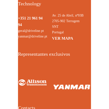
Technology
Av. 25 de Abril, nº93B
+351 21 961 94
2705-902 Terrugem
94
SNT
geral@driveline.pt
Portugal
yanmar@driveline.pt
VER MAPA
Representantes exclusivos
Contacts