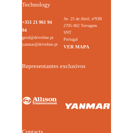
Technology
Av. 25 de Abril, nº93B
+351 21 961 94
2705-902 Terrugem
94
SNT
geral@driveline.pt
Portugal
yanmar@driveline.pt
VER MAPA
Representantes exclusivos
Contacts