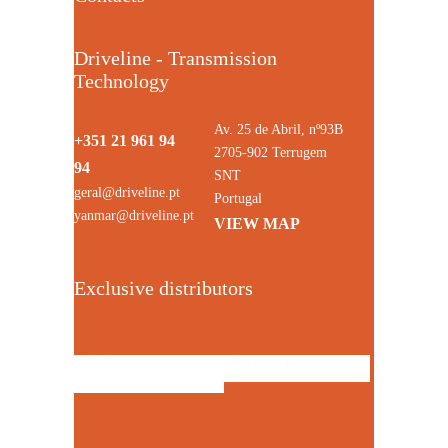
Driveline - Transmission
Technology
Av. 25 de Abril, nº93B
+351 21 961 94
2705-902 Terrugem
94
SNT
geral@driveline.pt
Portugal
yanmar@driveline.pt
VIEW MAP
Exclusive distributors