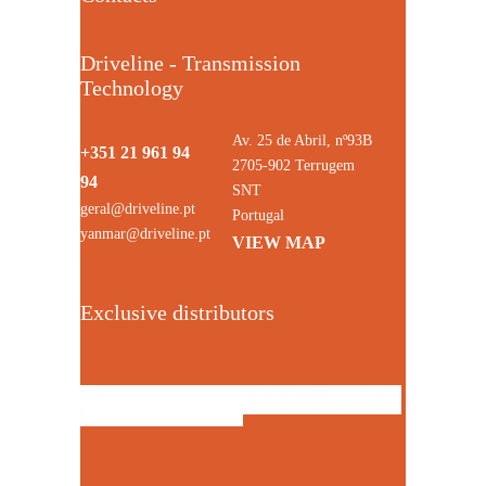
Driveline - Transmission
Technology
Av. 25 de Abril, nº93B
+351 21 961 94
2705-902 Terrugem
94
SNT
geral@driveline.pt
Portugal
yanmar@driveline.pt
VIEW MAP
Exclusive distributors