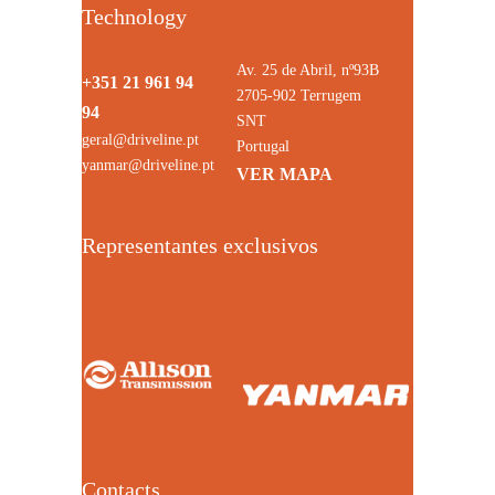
Technology
Av. 25 de Abril, nº93B
+351 21 961 94
2705-902 Terrugem
94
SNT
geral@driveline.pt
Portugal
yanmar@driveline.pt
VER MAPA
Representantes exclusivos
Contacts