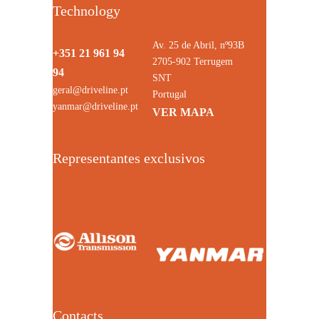
Technology
Av. 25 de Abril, nº93B
+351 21 961 94
2705-902 Terrugem
94
SNT
geral@driveline.pt
Portugal
yanmar@driveline.pt
VER MAPA
Representantes exclusivos
Contacts