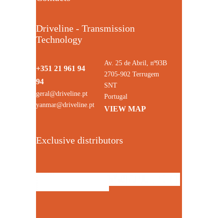
Driveline - Transmission
Technology
Av. 25 de Abril, nº93B
+351 21 961 94
2705-902 Terrugem
94
SNT
geral@driveline.pt
Portugal
yanmar@driveline.pt
VIEW MAP
Exclusive distributors