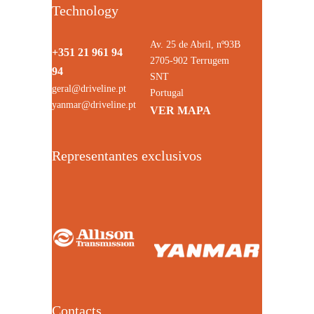
Technology
Av. 25 de Abril, nº93B
+351 21 961 94
2705-902 Terrugem
94
SNT
geral@driveline.pt
Portugal
yanmar@driveline.pt
VER MAPA
Representantes exclusivos
Contacts