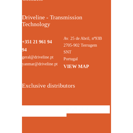
Driveline - Transmission
Technology
Av. 25 de Abril, nº93B
+351 21 961 94
2705-902 Terrugem
94
SNT
geral@driveline.pt
Portugal
yanmar@driveline.pt
VIEW MAP
Exclusive distributors