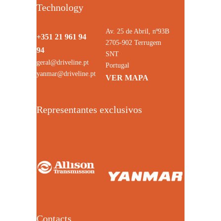
Technology
Av. 25 de Abril, nº93B
+351 21 961 94
2705-902 Terrugem
94
SNT
geral@driveline.pt
Portugal
yanmar@driveline.pt
VER MAPA
Representantes exclusivos
Contacts