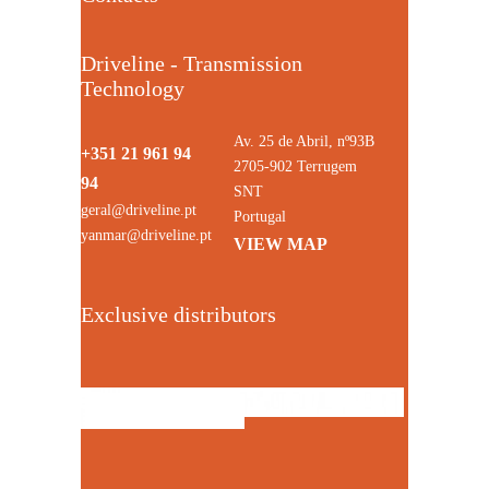
Driveline - Transmission
Technology
Av. 25 de Abril, nº93B
+351 21 961 94
2705-902 Terrugem
94
SNT
geral@driveline.pt
Portugal
yanmar@driveline.pt
VIEW MAP
Exclusive distributors