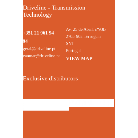
Driveline - Transmission
Technology
Av. 25 de Abril, nº93B
+351 21 961 94
2705-902 Terrugem
94
SNT
geral@driveline.pt
Portugal
yanmar@driveline.pt
VIEW MAP
Exclusive distributors