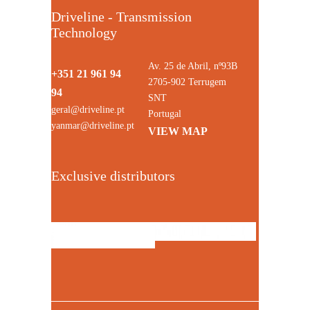
Driveline - Transmission
Technology
Av. 25 de Abril, nº93B
+351 21 961 94
2705-902 Terrugem
94
SNT
geral@driveline.pt
Portugal
yanmar@driveline.pt
VIEW MAP
Exclusive distributors