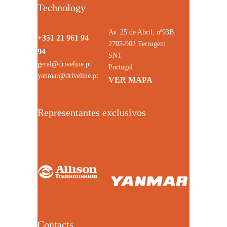
Technology
Av. 25 de Abril, nº93B
+351 21 961 94
2705-902 Terrugem
94
SNT
geral@driveline.pt
Portugal
yanmar@driveline.pt
VER MAPA
Representantes exclusivos
Contacts