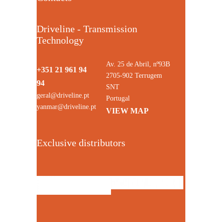
Driveline - Transmission
Technology
Av. 25 de Abril, nº93B
+351 21 961 94
2705-902 Terrugem
94
SNT
geral@driveline.pt
Portugal
yanmar@driveline.pt
VIEW MAP
Exclusive distributors