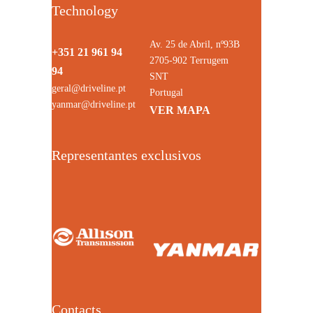
Technology
Av. 25 de Abril, nº93B
+351 21 961 94
2705-902 Terrugem
94
SNT
geral@driveline.pt
Portugal
yanmar@driveline.pt
VER MAPA
Representantes exclusivos
Contacts