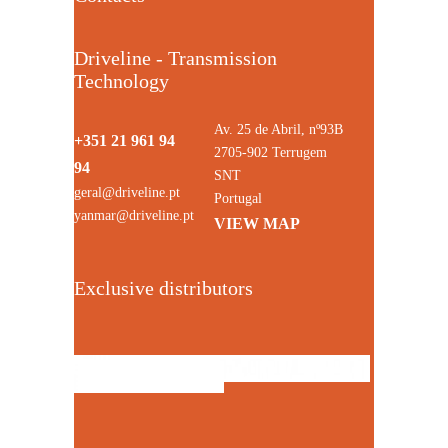
Driveline - Transmission
Technology
Av. 25 de Abril, nº93B
+351 21 961 94
2705-902 Terrugem
94
SNT
geral@driveline.pt
Portugal
yanmar@driveline.pt
VIEW MAP
Exclusive distributors