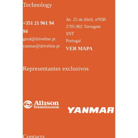
Technology
Av. 25 de Abril, nº93B
+351 21 961 94
2705-902 Terrugem
94
SNT
geral@driveline.pt
Portugal
yanmar@driveline.pt
VER MAPA
Representantes exclusivos
Contacts