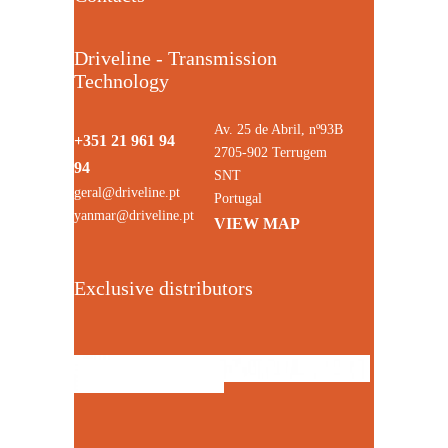
Driveline - Transmission
Technology
Av. 25 de Abril, nº93B
+351 21 961 94
2705-902 Terrugem
94
SNT
geral@driveline.pt
Portugal
yanmar@driveline.pt
VIEW MAP
Exclusive distributors