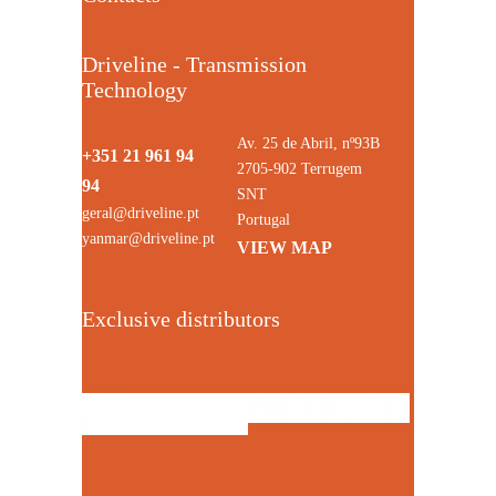
Driveline - Transmission
Technology
Av. 25 de Abril, nº93B
+351 21 961 94
2705-902 Terrugem
94
SNT
geral@driveline.pt
Portugal
yanmar@driveline.pt
VIEW MAP
Exclusive distributors