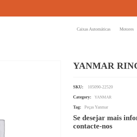
Caixas Automáticas
Motores
YANMAR RING 
SKU:
105090-22520
Category:
YANMAR
Tag:
Peças Yanmar
Se desejar mais inf
contacte-nos