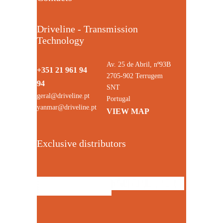
Driveline - Transmission
Technology
Av. 25 de Abril, nº93B
+351 21 961 94
2705-902 Terrugem
94
SNT
geral@driveline.pt
Portugal
yanmar@driveline.pt
VIEW MAP
Exclusive distributors