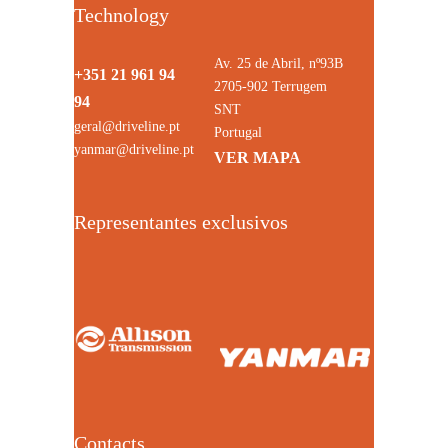
Technology
Av. 25 de Abril, nº93B
+351 21 961 94
2705-902 Terrugem
94
SNT
geral@driveline.pt
Portugal
yanmar@driveline.pt
VER MAPA
Representantes exclusivos
Contacts